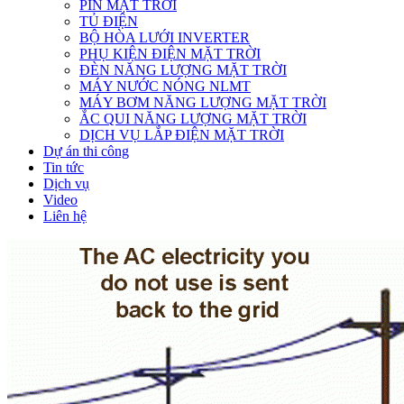
PIN MẶT TRỜI
TỦ ĐIỆN
BỘ HÒA LƯỚI INVERTER
PHỤ KIỆN ĐIỆN MẶT TRỜI
ĐÈN NĂNG LƯỢNG MẶT TRỜI
MÁY NƯỚC NÓNG NLMT
MÁY BƠM NĂNG LƯỢNG MẶT TRỜI
ẮC QUI NĂNG LƯỢNG MẶT TRỜI
DỊCH VỤ LẮP ĐIỆN MẶT TRỜI
Dự án thi công
Tin tức
Dịch vụ
Video
Liên hệ