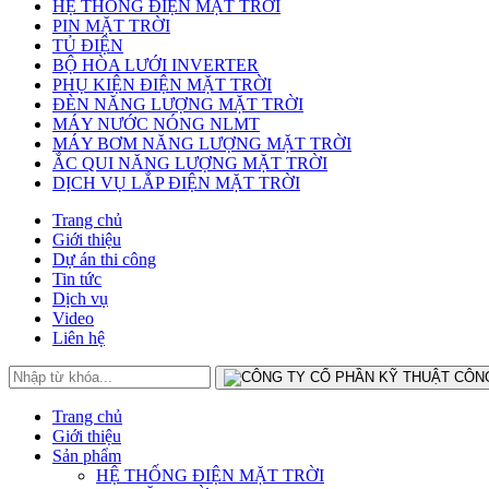
HỆ THỐNG ĐIỆN MẶT TRỜI
PIN MẶT TRỜI
TỦ ĐIỆN
BỘ HÒA LƯỚI INVERTER
PHỤ KIỆN ĐIỆN MẶT TRỜI
ĐÈN NĂNG LƯỢNG MẶT TRỜI
MÁY NƯỚC NÓNG NLMT
MÁY BƠM NĂNG LƯỢNG MẶT TRỜI
ẮC QUI NĂNG LƯỢNG MẶT TRỜI
DỊCH VỤ LẮP ĐIỆN MẶT TRỜI
Trang chủ
Giới thiệu
Dự án thi công
Tin tức
Dịch vụ
Video
Liên hệ
Trang chủ
Giới thiệu
Sản phẩm
HỆ THỐNG ĐIỆN MẶT TRỜI