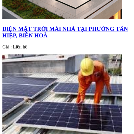
ĐIỆN MẶT TRỜI MÁI NHÀ TẠI PHƯỜNG TÂN
HIỆP, BIÊN HOÀ
Giá : Liên hệ