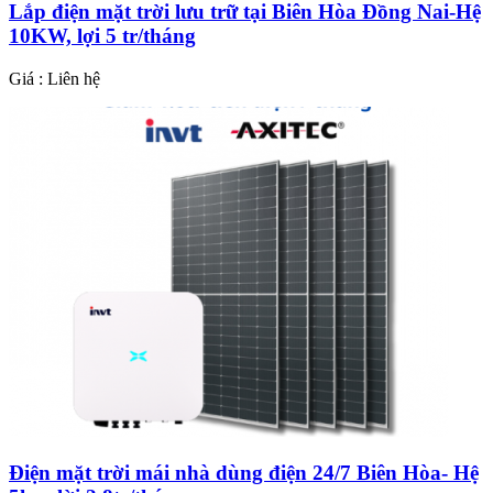
Lắp điện mặt trời lưu trữ tại Biên Hòa Đồng Nai-Hệ
10KW, lợi 5 tr/tháng
Giá : Liên hệ
Điện mặt trời mái nhà dùng điện 24/7 Biên Hòa- Hệ