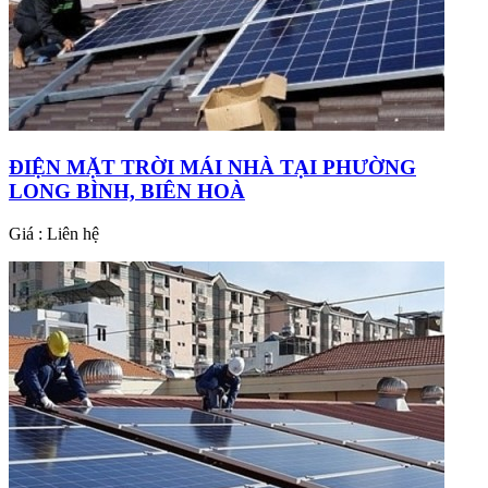
ĐIỆN MẶT TRỜI MÁI NHÀ TẠI PHƯỜNG
LONG BÌNH, BIÊN HOÀ
Giá : Liên hệ