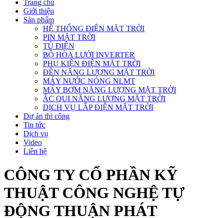
Trang chủ
Giới thiệu
Sản phẩm
HỆ THỐNG ĐIỆN MẶT TRỜI
PIN MẶT TRỜI
TỦ ĐIỆN
BỘ HÒA LƯỚI INVERTER
PHỤ KIỆN ĐIỆN MẶT TRỜI
ĐÈN NĂNG LƯỢNG MẶT TRỜI
MÁY NƯỚC NÓNG NLMT
MÁY BƠM NĂNG LƯỢNG MẶT TRỜI
ẮC QUI NĂNG LƯỢNG MẶT TRỜI
DỊCH VỤ LẮP ĐIỆN MẶT TRỜI
Dự án thi công
Tin tức
Dịch vụ
Video
Liên hệ
CÔNG TY CỔ PHẦN KỸ
THUẬT CÔNG NGHỆ TỰ
ĐỘNG THUẬN PHÁT