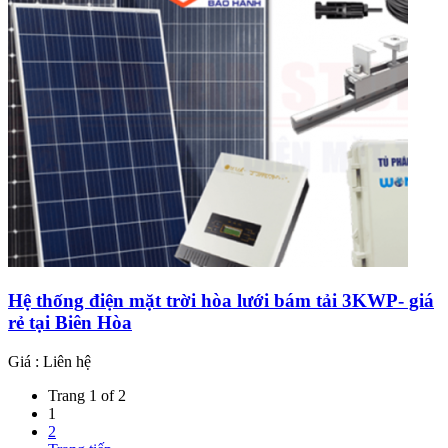
Hệ thống điện mặt trời hòa lưới bám tải 3KWP- giá
rẻ tại Biên Hòa
Giá : Liên hệ
Trang 1 of 2
1
2