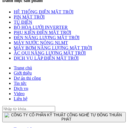
Danh mục sản phẩm
HỆ THỐNG ĐIỆN MẶT TRỜI
PIN MẶT TRỜI
TỦ ĐIỆN
BỘ HÒA LƯỚI INVERTER
PHỤ KIỆN ĐIỆN MẶT TRỜI
ĐÈN NĂNG LƯỢNG MẶT TRỜI
MÁY NƯỚC NÓNG NLMT
MÁY BƠM NĂNG LƯỢNG MẶT TRỜI
ẮC QUI NĂNG LƯỢNG MẶT TRỜI
DỊCH VỤ LẮP ĐIỆN MẶT TRỜI
Trang chủ
Giới thiệu
Dự án thi công
Tin tức
Dịch vụ
Video
Liên hệ