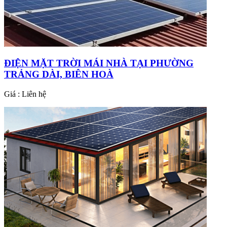
ĐIỆN MẶT TRỜI MÁI NHÀ TẠI PHƯỜNG
TRẢNG DÀI, BIÊN HOÀ
Giá : Liên hệ