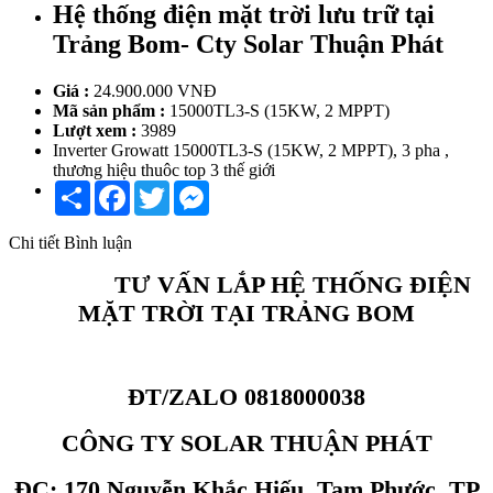
Hệ thống điện mặt trời lưu trữ tại
Trảng Bom- Cty Solar Thuận Phát
Giá :
24.900.000 VNĐ
Mã sản phẩm :
15000TL3-S (15KW, 2 MPPT)
Lượt xem :
3989
Inverter Growatt 15000TL3-S (15KW, 2 MPPT), 3 pha ,
thương hiệu thuôc top 3 thế giới
Share
Facebook
Twitter
Messenger
Chi tiết
Bình luận
TƯ VẤN LẮP HỆ THỐNG ĐIỆN
MẶT TRỜI TẠI TRẢNG BOM
ĐT/ZALO 0818000038
CÔNG TY SOLAR THUẬN PHÁT
ĐC: 170 Nguyễn Khắc Hiếu, Tam Phước, TP