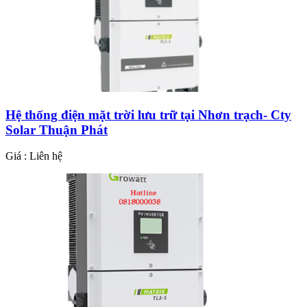
Hệ thống điện mặt trời lưu trữ tại Nhơn trạch- Cty
Solar Thuận Phát
Giá : Liên hệ