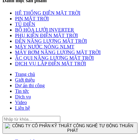
Danh mục sản phẩm
HỆ THỐNG ĐIỆN MẶT TRỜI
PIN MẶT TRỜI
TỦ ĐIỆN
BỘ HÒA LƯỚI INVERTER
PHỤ KIỆN ĐIỆN MẶT TRỜI
ĐÈN NĂNG LƯỢNG MẶT TRỜI
MÁY NƯỚC NÓNG NLMT
MÁY BƠM NĂNG LƯỢNG MẶT TRỜI
ẮC QUI NĂNG LƯỢNG MẶT TRỜI
DỊCH VỤ LẮP ĐIỆN MẶT TRỜI
Trang chủ
Giới thiệu
Dự án thi công
Tin tức
Dịch vụ
Video
Liên hệ