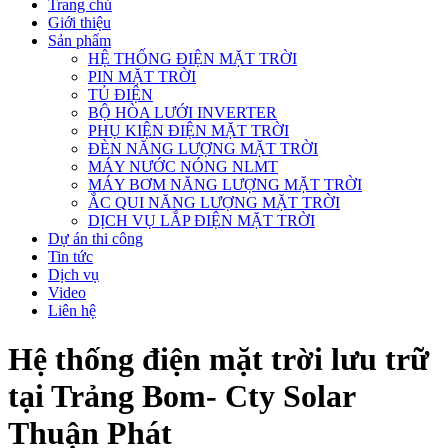
Trang chủ
Giới thiệu
Sản phẩm
HỆ THỐNG ĐIỆN MẶT TRỜI
PIN MẶT TRỜI
TỦ ĐIỆN
BỘ HÒA LƯỚI INVERTER
PHỤ KIỆN ĐIỆN MẶT TRỜI
ĐÈN NĂNG LƯỢNG MẶT TRỜI
MÁY NƯỚC NÓNG NLMT
MÁY BƠM NĂNG LƯỢNG MẶT TRỜI
ẮC QUI NĂNG LƯỢNG MẶT TRỜI
DỊCH VỤ LẮP ĐIỆN MẶT TRỜI
Dự án thi công
Tin tức
Dịch vụ
Video
Liên hệ
Hệ thống điện mặt trời lưu trữ
tại Trảng Bom- Cty Solar
Thuận Phát